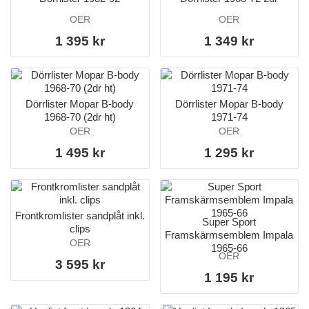
OER
OER
1 395 kr
1 349 kr
Dörrlister Mopar B-body
Dörrlister Mopar B-body
1968-70 (2dr ht)
1971-74
OER
OER
1 495 kr
1 295 kr
Frontkromlister sandplåt inkl.
Super Sport
clips
Framskärmsemblem Impala
OER
1965-66
OER
3 595 kr
1 195 kr