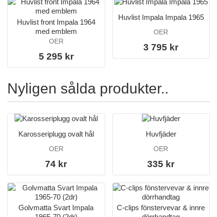
Huvlist Impala Impala 1965
Huvlist front Impala 1964
med emblem
OER
OER
3 795 kr
5 295 kr
Nyligen sålda produkter..
Karosseriplugg ovalt hål
Huvfjäder
OER
OER
74 kr
335 kr
Golvmatta Svart Impala
C-clips fönstervevar & innre
1965-70 (2dr)
dörrhandtag