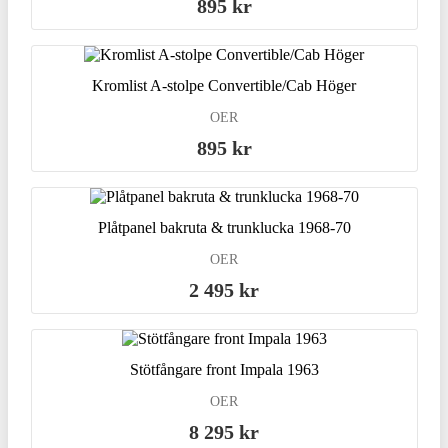
895 kr
Kromlist A-stolpe Convertible/Cab Höger
OER
895 kr
Plåtpanel bakruta & trunklucka 1968-70
OER
2 495 kr
Stötfångare front Impala 1963
OER
8 295 kr