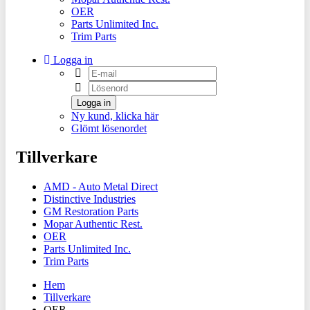
OER
Parts Unlimited Inc.
Trim Parts
Logga in
Logga in
Ny kund, klicka här
Glömt lösenordet
Tillverkare
AMD - Auto Metal Direct
Distinctive Industries
GM Restoration Parts
Mopar Authentic Rest.
OER
Parts Unlimited Inc.
Trim Parts
Hem
Tillverkare
OER