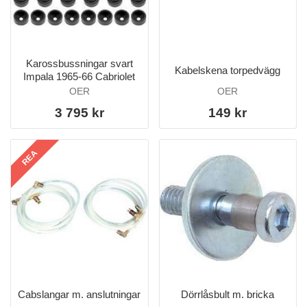
Karossbussningar svart
Kabelskena torpedvägg
Impala 1965-66 Cabriolet
OER
OER
3 795 kr
149 kr
REA
Cabslangar m. anslutningar
Dörrlåsbult m. bricka