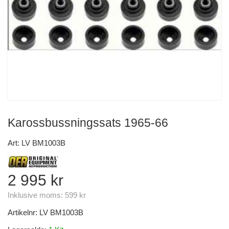
Karossbussningssats 1965-66
Art: LV BM1003B
2 995 kr
Inklusive moms:
599 kr
Artikelnr:
LV BM1003B