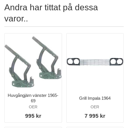
Andra har tittat på dessa
varor..
Huvgångjärn vänster 1965-
Grill Impala 1964
69
OER
OER
995 kr
7 995 kr