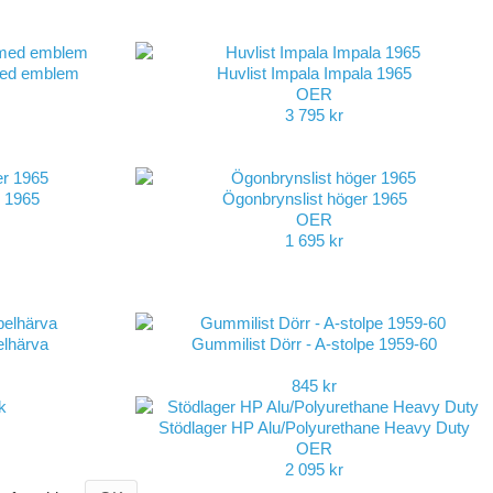
 med emblem
Huvlist Impala Impala 1965
OER
3 795 kr
r 1965
Ögonbrynslist höger 1965
OER
1 695 kr
elhärva
Gummilist Dörr - A-stolpe 1959-60
845 kr
Stödlager HP Alu/Polyurethane Heavy Duty
OER
2 095 kr