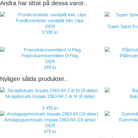
Andra har tittat på dessa varor..
Frontkromlister sandplåt inkl. clips
OER
Super Sport F
3 595 kr
Framskärmsemblem V-Flag
Plåtmuttr
OER
249 kr
Nyligen sålda produkter..
Skraplistsats Impala 1963-64 2 dr ht (8 delar)
Bakl
3 495 kr
Anslagsgummisats Impala 1963-64 (16 delar)
Gummilis
OER
475 kr