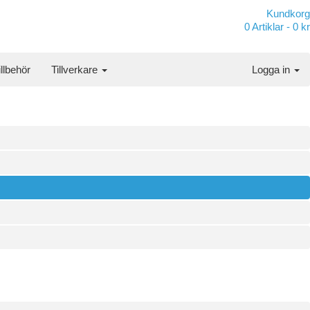
Kundkorg
0
Artiklar -
0 kr
illbehör
Tillverkare
Logga in