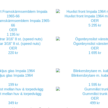
Huvlist front Impala 1964
ramskärmsemblem Impala 1965-
OER
66
5 295 kr
OER
1 195 kr
ar 3/16" 8 st. (speed nuts)
Ögonbrynslist vänste
OER
OER
220 kr
1 695 kr
jus glas Impala 1964
Blinkersbrytare m. kab
199 kr
1 595 kr
t mellan huv & torpedvägg
Gummilist trunk
OER
349 kr
499 kr